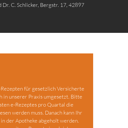
 Dr. C. Schlicker, Bergstr. 17, 42897
-Rezepten für gesetzlich Versicherte
 in unserer Praxis umgesetzt. Bitte
rsten e-Rezeptes pro Quartal die
lesen werden muss. Danach kann Ihr
in der Apotheke abgeholt werden.