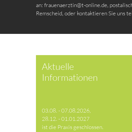
an: frauenaerztin@t-online.de, postalisc
Remscheid, oder kontaktieren Sie uns t
Aktuelle
Informationen
03.08. - 07.08.2026,
28.12. - 01.01.2027
ist die Praxis geschlossen.