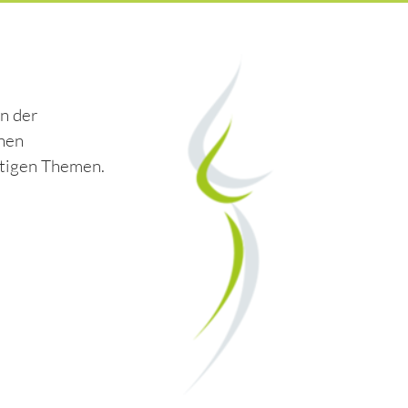
n der
hnen
htigen Themen.