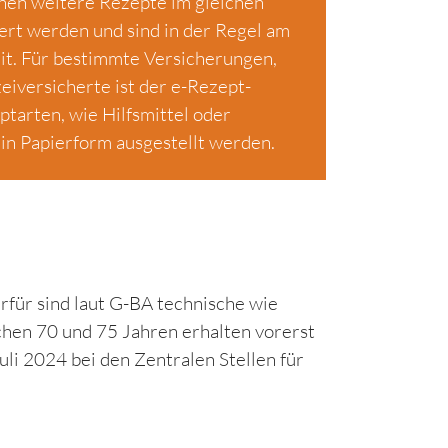
nen weitere Rezepte im gleichen
ert werden und sind in der Regel am
it. Für bestimmte Versicherungen,
eiversicherte ist der e-Rezept-
tarten, wie Hilfsmittel oder
in Papierform ausgestellt werden.
rfür sind laut G-BA technische wie
chen 70 und 75 Jahren erhalten vorerst
Juli 2024 bei den Zentralen Stellen für