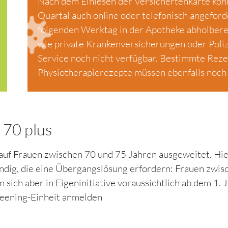
Nach dem Einlesen der Versichertenkarte kön
Quartal auch online oder telefonisch angeford
folgenden Werktag in der Apotheke abholbere
wie private Krankenversicherungen oder Poliz
Service noch nicht verfügbar. Bestimmte Rezep
Physiotherapierezepte müssen ebenfalls noch 
70 plus
auf Frauen zwischen 70 und 75 Jahren ausgeweitet. Hie
dig, die eine Übergangslösung erfordern: Frauen zwis
 sich aber in Eigeninitiative voraussichtlich ab dem 1. 
reening-Einheit anmelden