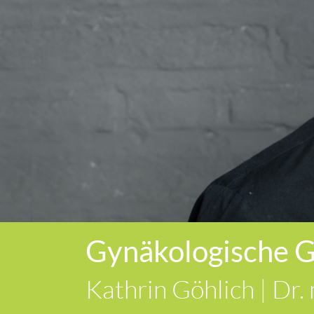
Gynäkologische G
Kathrin Göhlich | Dr.